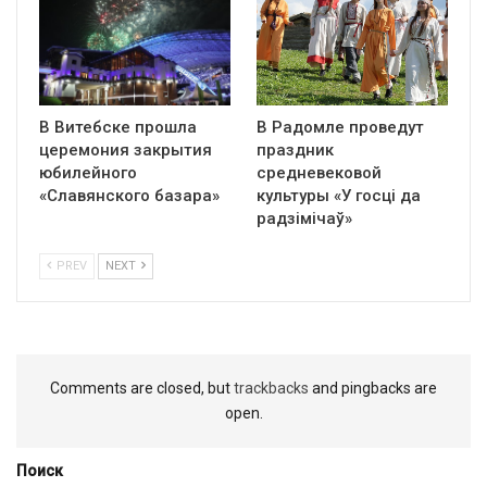
В Витебске прошла
В Радомле проведут
церемония закрытия
праздник
юбилейного
средневековой
«Славянского базара»
культуры «У госці да
радзімічаў»
PREV
NEXT
Comments are closed, but
trackbacks
and pingbacks are
open.
Поиск