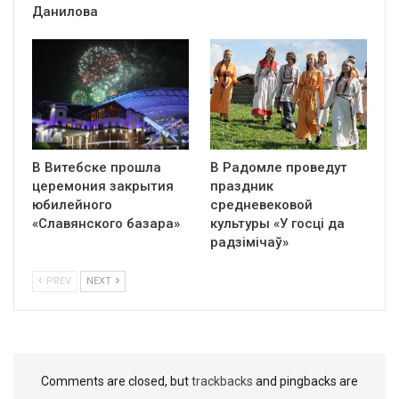
Данилова
В Витебске прошла
В Радомле проведут
церемония закрытия
праздник
юбилейного
средневековой
«Славянского базара»
культуры «У госці да
радзімічаў»
PREV
NEXT
Comments are closed, but
trackbacks
and pingbacks are