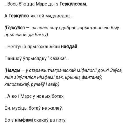
…Вось б’юцца Марс ды з
Геркулесам
,
А
Геркулес
, як той мядзведзь…
(Геркулес
— за сваю сілу і добрае карыстанне ею быў
прылічаны да багоў)
…Нептун з прыгожанькай
наядай
Пайшоў ўпрысядку “Казака”…
(
Наяды
— у
старажытнагрэчаскай міфалогіі
дочкі
Зеўса
,
якія з’яўляліся
німфамі
рэк, крыніц, фантанаў,
калодзежаў, ручаёў і азёр)
…А во і Марс у новых ботах;
Ён, мусіць, ботаў не жалеў,
Бо з
німфамі
скакаў да поту,