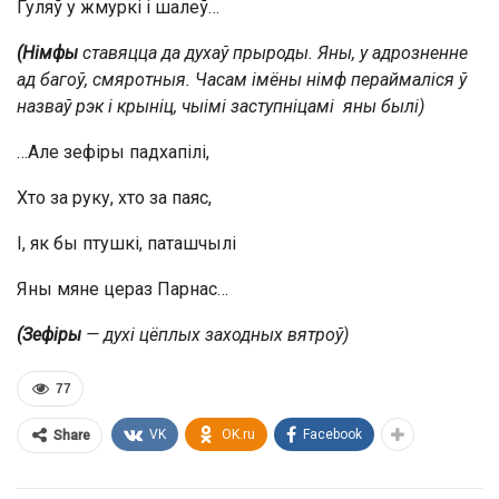
Гуляў у жмуркі і шалеў…
(Німфы
ставяцца да духаў прыроды. Яны, у адрозненне
ад багоў, смяротныя. Часам імёны німф пераймаліся ў
назваў рэк і крыніц, чыімі заступніцамі яны былі)
…Але зефіры падхапілі,
Хто за руку, хто за паяс,
І, як бы птушкі, паташчылі
Яны мяне цераз Парнас…
(Зефіры
— духі цёплых заходных вятроў)
77
VK
OK.ru
Facebook
Share