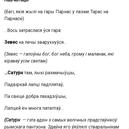
(багі, якія жылі на гары Парнас у паэме Тарас на
Парнасе):
…Вось затраслася ўся гара:
Зевес
на печы зварухнуўся…
(Зевес — г
алоўны бог, бог неба, грому і маланак, які
кіраваў усім светам)
…Сатурн
там, лыкі размачыўшы,
Падвіркай лапці падплятаў;
Па свеце добра пахадзіўшы,
Лапцей ён многа патаптаў…
(Сатурн
— гэта адзін з самых велічных прадстаўнікоў
рымскага пантэона. Здаўна яго ўяўлялі стваральнікам