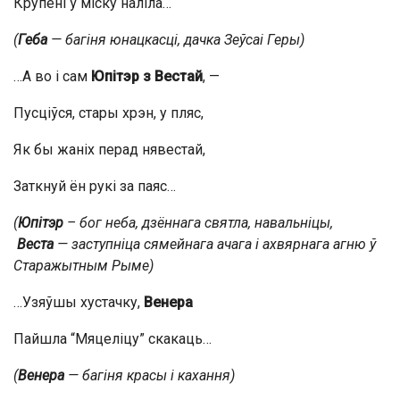
Крупені ў міску наліла…
(
Геба
— багіня юнацкасці, дачка
Зеўса
і
Геры
)
…А во і сам
Юпітэр з Вестай
, —
Пусціўся, стары хрэн, у пляс,
Як бы жаніх перад нявестай,
Заткнуй ён рукі за паяс…
(
Юпітэр
– бог неба,
дзённага святла, навальніцы,
Веста
— заступніца сямейнага ачага і ахвярнага агню ў
Старажытным Рыме
)
…Узяўшы хустачку,
Венера
Пайшла “Мяцеліцу” скакаць…
(
Венера
— багіня красы і кахання)