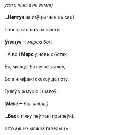
ўсяго існага на зямлі)
…Нептун
на лаўцы чыніць сеці
І восці садзіць на шасты…
(Нептун
— марскі бог)
…А во і
Марс
у новых ботах;
Ён, мусіць, ботаў не жалеў,
Бо з німфамі скакаў да поту,
Гуляў у жмуркі і шалеў…
(
Марс
— бог вайны)
…Бах
с п’яну пеў такі прыпеўкі,
Што аж не можна гаварыць…