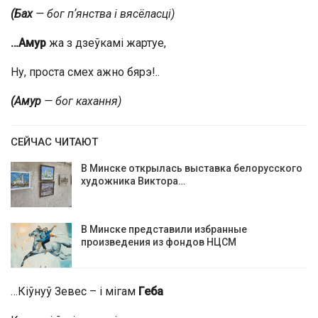
(Бах
— бог пʼянства і вясёласці)
…Амур
жа з дзеўкамі жартуе,
Ну, проста смех ажно бярэ!..
(Амур
— бог кахання)
СЕЙЧАС ЧИТАЮТ
В Минске открылась выставка белорусского
художника Виктора…
В Минске представили избранные
произведения из фондов НЦСМ
…Кіўнуў Зевес – і мігам
Геба