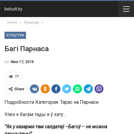
belcult.by
Home
Культура
КУЛЬТУРА
Багі Парнаса
On
Июн 17, 2018
77
Share
Подробности Категория: Тарас на Парнасе
Улез к багам тады я ў хату…
“Як у казарме там салдатаў –Багоў – не можна
пашчытаць!”