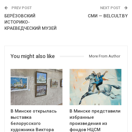
PREV POST
NEXT POST
БЕРЁЗОВСКИЙ
СМИ — BELCULT.BY
ИСТОРИКО-
КРАЕВЕДЧЕСКИЙ МУЗЕЙ
You might also like
More From Author
В Минске открылась
В Минске представили
выставка
избранные
белорусского
произведения из
художника Виктора
фондов НЦСМ