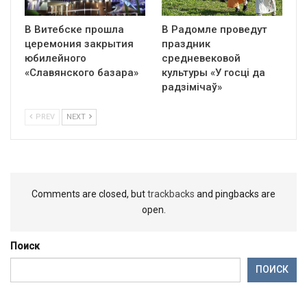
В Витебске прошла
В Радомле проведут
церемония закрытия
праздник
юбилейного
средневековой
«Славянского базара»
культуры «У госці да
радзімічаў»
PREV
NEXT
Comments are closed, but
trackbacks
and pingbacks are
open.
Поиск
ПОИСК