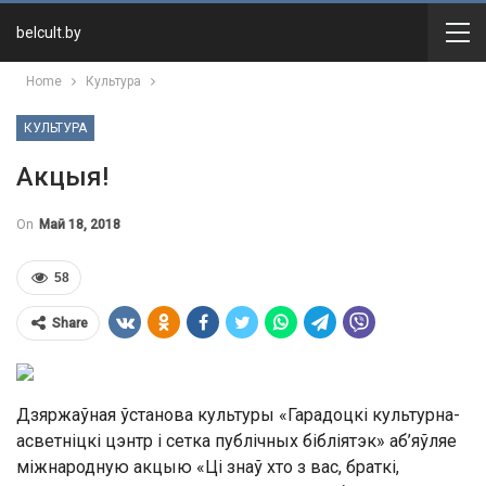
belcult.by
Home
Культура
КУЛЬТУРА
Акцыя!
On
Май 18, 2018
58
Share
Дзяржаўная ўстанова культуры «Гарадоцкі культурна-
асветніцкі цэнтр і сетка публічных бібліятэк» аб’яўляе
міжнародную акцыю «Ці знаў хто з вас, браткі,