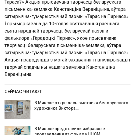
Тараса?» Акцыя прысвечана творчасці беларускага
пісьменніка-земляка Канстанціна Вераніцына, аўтара
сатырычна-гумарыстычнай паэмы «Тарас на Парнасе»
і
прымеркавана да 10-годзя святкавання раённага
свята народнай творчасці, беларускай паэзіі и
фальклора «Гарадоцкі Парнас», якое прысвечана
творчасці беларускага пісьменніка-земляка, аўтара
сатырычна-гумарыстычнай паэмы «Тарас на Парнасе».
Акцыя праводзіцца з мэтай захавання і папулярызацыі
творчай спадчыны нашага земляка Канстаніціна
Вераніцына.
СЕЙЧАС ЧИТАЮТ
В Минске открылась выставка белорусского
художника Виктора…
В Минске представили избранные
произведения из фондов НЦСМ