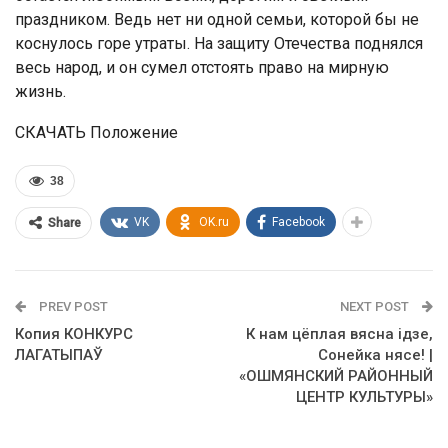
праздником. Ведь нет ни одной семьи, которой бы не
коснулось горе утраты. На защиту Отечества поднялся
весь народ, и он сумел отстоять право на мирную
жизнь.
СКАЧАТЬ Положение
38
VK
OK.ru
Facebook
Share
PREV POST
NEXT POST
Копия КОНКУРС
К нам цёплая вясна ідзе,
ЛАГАТЫПАЎ
Сонейка нясе! |
«ОШМЯНСКИЙ РАЙОННЫЙ
ЦЕНТР КУЛЬТУРЫ»