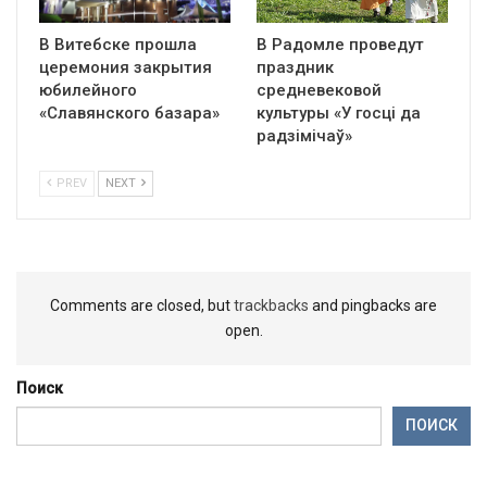
В Витебске прошла
В Радомле проведут
церемония закрытия
праздник
юбилейного
средневековой
«Славянского базара»
культуры «У госці да
радзімічаў»
PREV
NEXT
Comments are closed, but
trackbacks
and pingbacks are
open.
Поиск
ПОИСК