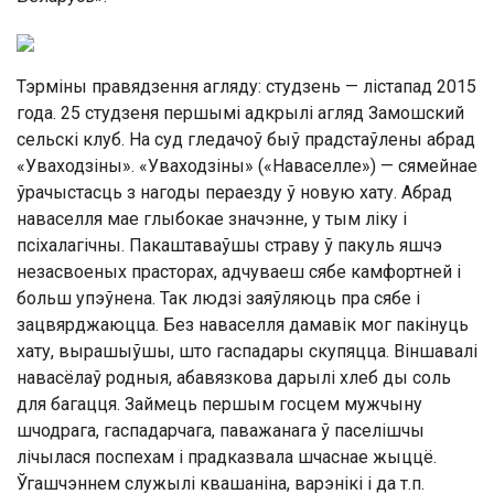
Тэрміны правядзення агляду: студзень — лістапад 2015
года. 25 студзеня першымі адкрылі агляд Замошский
сельскі клуб. На суд гледачоў быў прадстаўлены абрад
«Уваходзіны». «Уваходзіны» («Наваселле») — сямейнае
ўрачыстасць з нагоды пераезду ў новую хату. Абрад
наваселля мае глыбокае значэнне, у тым ліку і
псіхалагічны. Пакаштаваўшы страву ў пакуль яшчэ
незасвоеных прасторах, адчуваеш сябе камфортней і
больш упэўнена. Так людзі заяўляюць пра сябе і
зацвярджаюцца. Без наваселля дамавік мог пакінуць
хату, вырашыўшы, што гаспадары скупяцца. Віншавалі
навасёлаў родныя, абавязкова дарылі хлеб ды соль
для багацця. Займець першым госцем мужчыну
шчодрага, гаспадарчага, паважанага ў паселішчы
лічылася поспехам і прадказвала шчаснае жыццё.
Ўгашчэннем служылі квашаніна, варэнікі і да т.п.