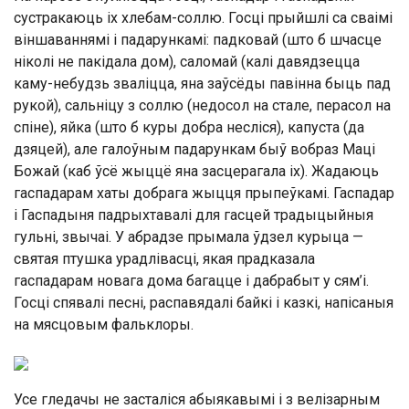
сустракаюць іх хлебам-соллю. Госці прыйшлі са сваімі
віншаваннямі і падарункамі: падковай (што б шчасце
ніколі не пакідала дом), саломай (калі давядзецца
каму-небудзь зваліцца, яна заўсёды павінна быць пад
рукой), сальніцу з соллю (недосол на стале, перасол на
спіне), яйка (што б куры добра несліся), капуста (да
дзяцей), але галоўным падарункам быў вобраз Маці
Божай (каб ўсё жыццё яна засцерагала іх). Жадаюць
гаспадарам хаты добрага жыцця прыпеўкамі. Гаспадар
і Гаспадыня падрыхтавалі для гасцей традыцыйныя
гульні, звычаі. У абрадзе прымала ўдзел курыца —
святая птушка урадлівасці, якая прадказала
гаспадарам новага дома багацце і дабрабыт у сям’і.
Госці спявалі песні, распавядалі байкі і казкі, напісаныя
на мясцовым фальклоры.
Усе гледачы не засталіся абыякавымі і з велізарным