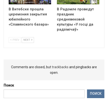
В Витебске прошла
В Радомле проведут
церемония закрытия
праздник
юбилейного
средневековой
«Славянского базара»
культуры «У госці да
радзімічаў»
PREV
NEXT
Comments are closed, but
trackbacks
and pingbacks are
open.
Поиск
ПОИСК