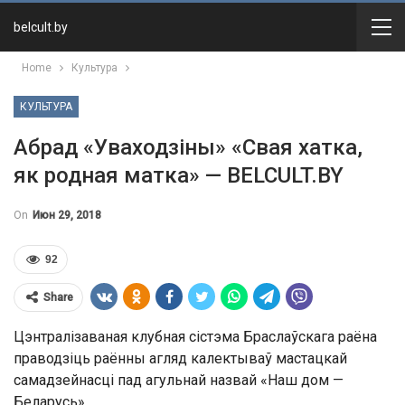
belcult.by
Home
Культура
КУЛЬТУРА
Абрад «Уваходзіны» «Свая хатка,
як родная матка» — BELCULT.BY
On
Июн 29, 2018
92
Share
Цэнтралізаваная клубная сістэма Браслаўскага раёна
праводзіць раённы агляд калектываў мастацкай
самадзейнасці пад агульнай назвай «Наш дом —
Беларусь».