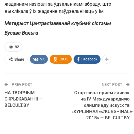
жаданнем назіралі за ўдзельнікамі абраду, што
выклікала ў іх жаданне паўдзельнічаць у ім.
Метадыст Цэнтралізаванай клубнай сістэмы
Вусава Вольга
92
VK
OK.ru
Facebook
Share
PREV POST
NEXT POST
НА ТВОРЧЫМ
Стартовал прием заявок
СКРЫЖАВАННІ —
на IV Международную
BELCULT.BY
олимпиаду искусств
«КУРШИНАЛЕ///KURSHINALE-
2018» — BELCULT.BY