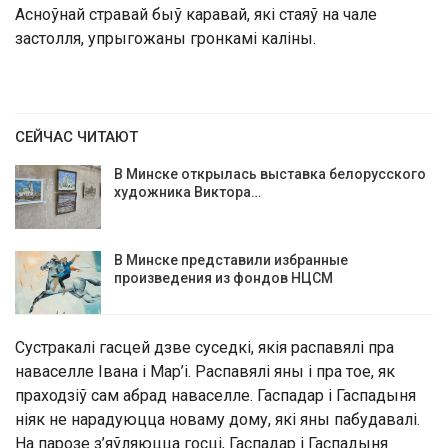
Асноўнай стравай быў каравай, які стаяў на чале
застолля, упрыгожаны гронкамі каліны.
СЕЙЧАС ЧИТАЮТ
В Минске открылась выставка белорусского
художника Виктора…
В Минске представили избранные
произведения из фондов НЦСМ
Сустракалі гасцей дзве суседкі, якія распавялі пра
наваселле Івана і Мар’і. Распавялі яны і пра тое, як
праходзіў сам абрад наваселле. Гаспадар і Гаспадыня
ніяк не нарадуюцца новаму дому, які яны пабудавалі.
На парозе з’яўляюцца госці, Гаспадар і Гаспадыня