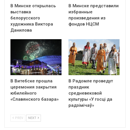
В Минске открылась
В Минске представили
выставка
избранные
белорусского
произведения из
художника Виктора
фондов НЦСМ
Данилова
В Витебске прошла
В Радомле проведут
церемония закрытия
праздник
юбилейного
средневековой
«Славянского базара»
культуры «У госці да
радзімічаў»
PREV
NEXT