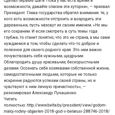
сделал первые шаги. Пока у нас есть время и
возможности, давайте спасем эти хуторки», — призвал
Президент. Глава государства обратил внимание: те, у
кого есть возможности отстроить и возродить эти
деревеньки, пусть назовут их своим именем. «Но мы
его сохраним. И если смотреть в суть темы года
глубже, то станет понятно, что это не страна, а мы сами
нуждаемся в том, чтобы сделать что-то доброе и
полезное для своего родного края. Это нам важно
почувствовать себя нужными, щедрыми.
Облагородить душу красивыми, бескорыстными
делами. Осознать себя хозяевами собственной жизни,
самодостаточными людьми, которые не только
искренне радуются успехам своей страны, но и
чувствуют к ним личную причастность», —
резюмировал Александр Лукашенко.
Читать
полностью: http://www.belta.by/president/view/godom-
maloj-rodiny-objjavlen-2018-god-v-belarusi-288746-2018/